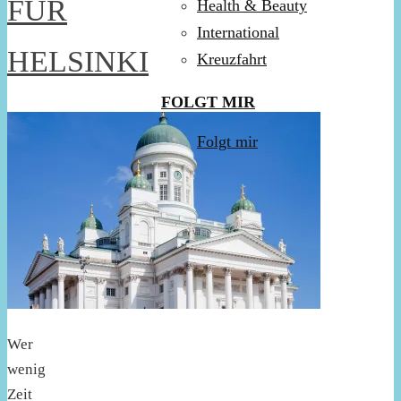
FÜR
Health & Beauty
International
HELSINKI
Kreuzfahrt
FOLGT MIR
Folgt mir
Wer
wenig
Zeit