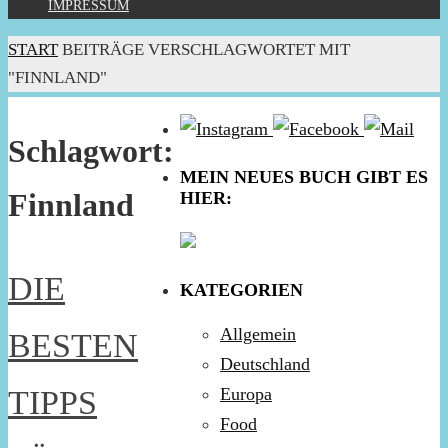
IMPRESSUM
START
BEITRÄGE VERSCHLAGWORTET MIT
"FINNLAND"
Schlagwort:
MEIN NEUES BUCH GIBT ES
Finnland
HIER:
DIE
KATEGORIEN
Allgemein
BESTEN
Deutschland
TIPPS
Europa
Food