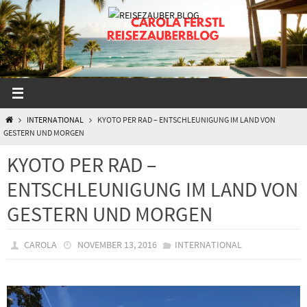
Zum
Inhalt
springen
START
INTERNATIONAL
KYOTO PER RAD – ENTSCHLEUNIGUNG IM LAND VON
GESTERN UND MORGEN
KYOTO PER RAD –
ENTSCHLEUNIGUNG IM LAND VON
GESTERN UND MORGEN
CAROLA
NOVEMBER 13, 2016
INTERNATIONAL