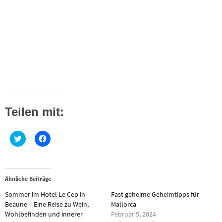
Teilen mit:
K
K
l
l
i
i
c
c
k
k
,
,
u
u
Ähnliche Beiträge
m
m
ü
a
Sommer im Hotel Le Cep in
Fast geheime Geheimtipps für
b
u
e
f
Beaune – Eine Reise zu Wein,
Mallorca
r
F
Wohlbefinden und innerer
Februar 5, 2024
T
a
w
c