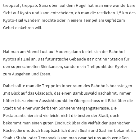
treppauf , treppab. Ganz oben auf dem Hügel hat man eine wunderbare
Sicht auf Kyoto und kann entscheiden, ob man die restlichen 1,5 km des
Kyoto-Trail wandern möchte oder in einem Tempel am Gipfel zum
Gebet einkehren will.
Hat man am Abend Lust auf Modere, dann bietet sich der Bahnhof
Kyotos als Ziel an. Das futuristische Gebäude ist nicht nur Station für
den superschnellen Shinkansen, sondern ein Treffpunkt der Kyoter
zum Ausgehen und Essen.
Dabei sollte man die Treppe im Innenraum des Bahnhofs hochsteigen
,mit Blick auf das Glasdach, das einen Bambuswald nachahmt, immer
höher bis zu einem Aussichtspunkt im Obergeschoss mit Blick über die
Stadt und einer wunderbaren Sonnenuntergangsterrasse. Die
Restaurants hier sind vielleicht nicht die besten der Stadt, doch
bekommt man einen guten Eindruck über die Vielfalt der japanischen
Küche, die uns doch hauptsächlich durch Sushi und Sashimi bekannt ist.
Shabu Shabu oder Tepanyaki kann man zwar bei uns auch genießen,