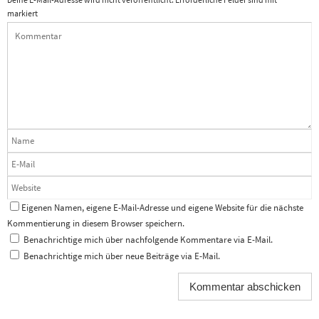
ö
ö
f
f
markiert
f
f
n
n
e
e
t
t
)
)
Eigenen Namen, eigene E-Mail-Adresse und eigene Website für die nächste
Kommentierung in diesem Browser speichern.
Benachrichtige mich über nachfolgende Kommentare via E-Mail.
Benachrichtige mich über neue Beiträge via E-Mail.