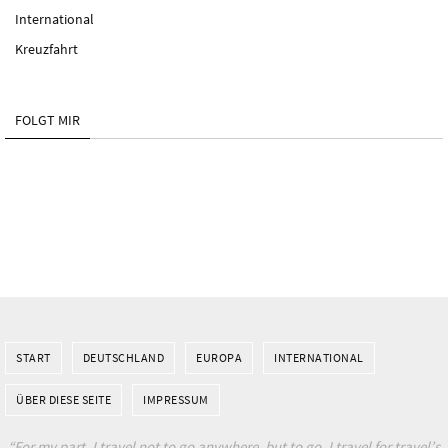
International
Kreuzfahrt
FOLGT MIR
START
DEUTSCHLAND
EUROPA
INTERNATIONAL
ÜBER DIESE SEITE
IMPRESSUM
“For my part, I travel not to go anywhere, but to go. I travel for travel’s