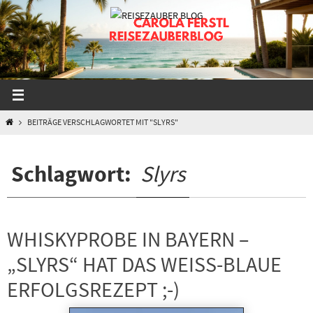
Zum
Inhalt
springen
START
BEITRÄGE VERSCHLAGWORTET MIT "SLYRS"
Schlagwort:
Slyrs
WHISKYPROBE IN BAYERN –
„SLYRS“ HAT DAS WEISS-BLAUE E
RFOLGSREZEPT ;-)