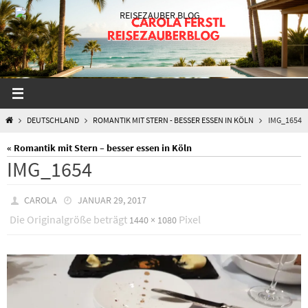
Zum
Inhalt
springen
START
DEUTSCHLAND
ROMANTIK MIT STERN - BESSER ESSEN IN KÖLN
IMG_1654
« Romantik mit Stern – besser essen in Köln
IMG_1654
CAROLA
JANUAR 29, 2017
Die Originalgröße beträgt
Pixel
1440 × 1080