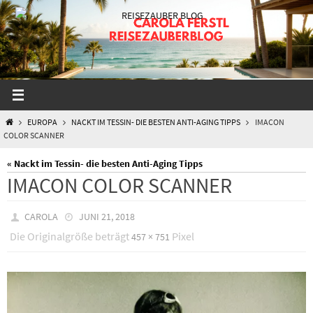
Zum
Inhalt
springen
START
EUROPA
NACKT IM TESSIN- DIE BESTEN ANTI-AGING TIPPS
IMACON
COLOR SCANNER
« Nackt im Tessin- die besten Anti-Aging Tipps
IMACON COLOR SCANNER
CAROLA
JUNI 21, 2018
Die Originalgröße beträgt
Pixel
457 × 751