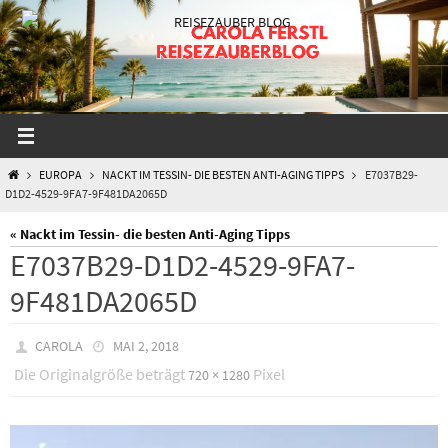
Zum
Inhalt
springen
START
EUROPA
NACKT IM TESSIN- DIE BESTEN ANTI-AGING TIPPS
E7037B29-
D1D2-4529-9FA7-9F481DA2065D
« Nackt im Tessin- die besten Anti-Aging Tipps
E7037B29-D1D2-4529-9FA7-
9F481DA2065D
CAROLA
MAI 2, 2018
Die Originalgröße beträgt
Pixel
720 × 1280