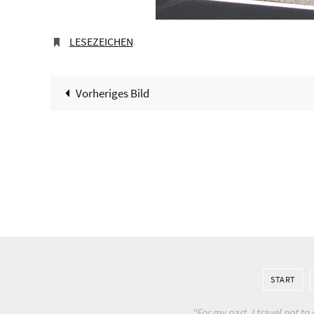
LESEZEICHEN
.
Vorheriges Bild
START
“For my part, I travel not to 