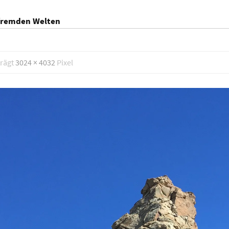
 fremden Welten
trägt
3024 × 4032
Pixel