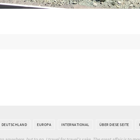
DEUTSCHLAND
EUROPA
INTERNATIONAL
ÜBER DIESE SEITE
go anywhere, but to go. I travel for travel’s sake. The great affair is to mov