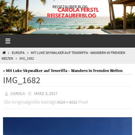
Zum
Inhalt
springen
START
EUROPA
MIT LUKE SKYWALKER AUF TENERIFFA - WANDERN IN FREMDEN
WELTEN
IMG_1682
« Mit Luke Skywalker auf Teneriffa – Wandern in fremden Welten
IMG_1682
CAROLA
MÄRZ 3, 2017
Die Originalgröße beträgt
Pixel
3024 × 4032