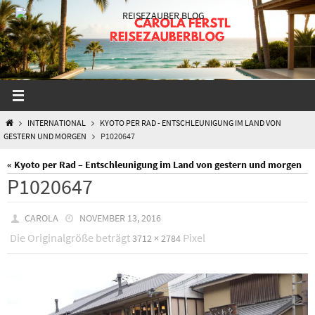
Zum
Inhalt
springen
START
INTERNATIONAL
KYOTO PER RAD - ENTSCHLEUNIGUNG IM LAND VON
GESTERN UND MORGEN
P1020647
« Kyoto per Rad – Entschleunigung im Land von gestern und morgen
P1020647
CAROLA
NOVEMBER 13, 2016
Die Originalgröße beträgt
Pixel
3712 × 2784