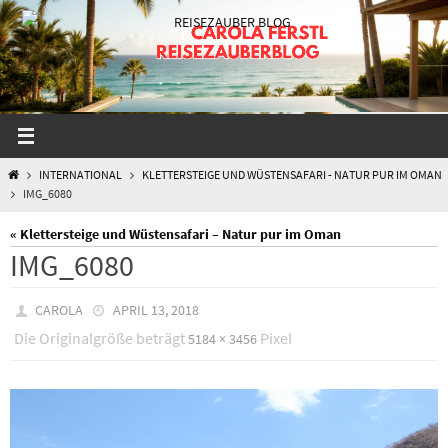
Zum
Inhalt
springen
START
INTERNATIONAL
KLETTERSTEIGE UND WÜSTENSAFARI - NATUR PUR IM OMAN
IMG_6080
« Klettersteige und Wüstensafari – Natur pur im Oman
IMG_6080
CAROLA
APRIL 13, 2018
Die Originalgröße beträgt
Pixel
5184 × 3456