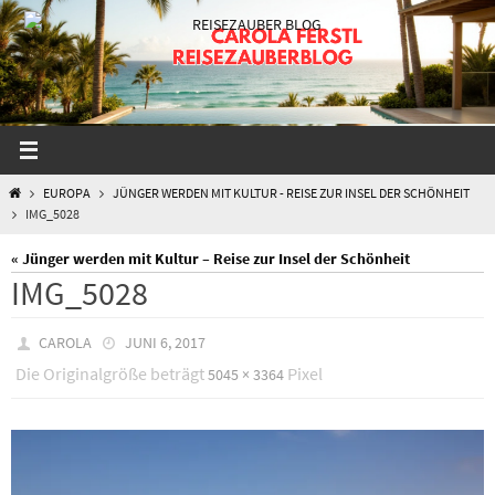
Zum
Inhalt
springen
START
EUROPA
JÜNGER WERDEN MIT KULTUR - REISE ZUR INSEL DER SCHÖNHEIT
IMG_5028
« Jünger werden mit Kultur – Reise zur Insel der Schönheit
IMG_5028
CAROLA
JUNI 6, 2017
Die Originalgröße beträgt
Pixel
5045 × 3364