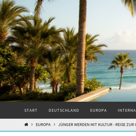
Zum
Inhalt
springen
Zum
START
DEUTSCHLAND
EUROPA
INTERNA
Inhalt
springen
START
EUROPA
JÜNGER WERDEN MIT KULTUR - REISE ZUR 