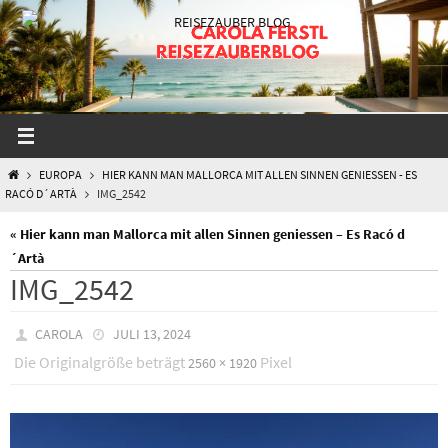
Zum
Inhalt
springen
START
EUROPA
HIER KANN MAN MALLORCA MIT ALLEN SINNEN GENIESSEN - ES
RACÓ D´ARTÀ
IMG_2542
« Hier kann man Mallorca mit allen Sinnen geniessen – Es Racó d
´Artà
IMG_2542
CAROLA
JULI 13, 2024
Die Originalgröße beträgt
Pixel
2560 × 1920