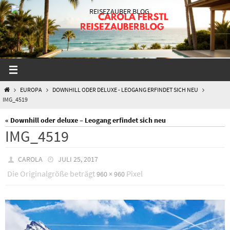
Zum
Inhalt
springen
START
EUROPA
DOWNHILL ODER DELUXE - LEOGANG ERFINDET SICH NEU
IMG_4519
« Downhill oder deluxe – Leogang erfindet sich neu
IMG_4519
CAROLA
JULI 25, 2017
Die Originalgröße beträgt
Pixel
960 × 960