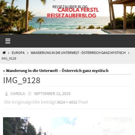
Zum
Inhalt
springen
START
EUROPA
WANDERUNG IN DIE UNTERWELT - ÖSTERREICH GANZ MYSTISCH
IMG_9128
« Wanderung in die Unterwelt – Österreich ganz mystisch
IMG_9128
CAROLA
SEPTEMBER 12, 2016
Die Originalgröße beträgt
Pixel
3024 × 4032