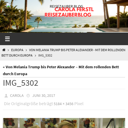
Zum
Inhalt
springen
START
EUROPA
VON MELANIA TRUMP BIS PETER ALEXANDER - MIT DEM ROLLENDEN
BETT DURCH EUROPA
IMG_5302
« Von Melania Trump bis Peter Alexander – Mit dem rollenden Bett
durch Europa
IMG_5302
CAROLA
JUNI 30, 2017
Die Originalgröße beträgt
Pixel
5184 × 3456