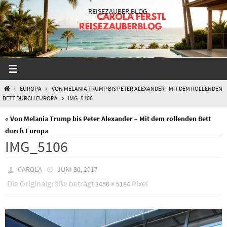
Zum
Inhalt
springen
START
EUROPA
VON MELANIA TRUMP BIS PETER ALEXANDER - MIT DEM ROLLENDEN
BETT DURCH EUROPA
IMG_5106
« Von Melania Trump bis Peter Alexander – Mit dem rollenden Bett
durch Europa
IMG_5106
CAROLA
JUNI 30, 2017
Die Originalgröße beträgt
Pixel
3456 × 5184