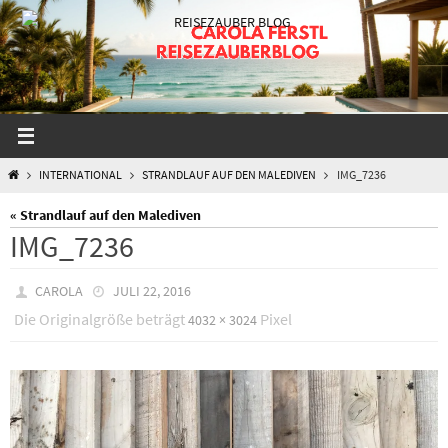
Zum
Inhalt
springen
START
INTERNATIONAL
STRANDLAUF AUF DEN MALEDIVEN
IMG_7236
« Strandlauf auf den Malediven
IMG_7236
CAROLA
JULI 22, 2016
Die Originalgröße beträgt
Pixel
4032 × 3024