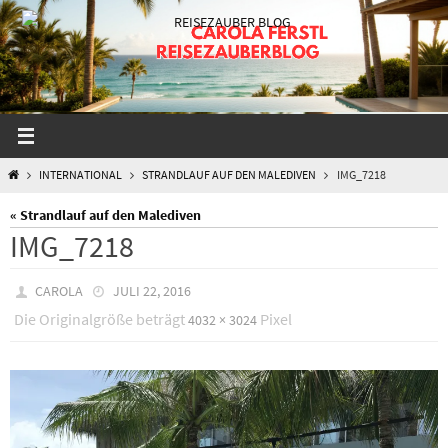
Zum
Inhalt
springen
START
INTERNATIONAL
STRANDLAUF AUF DEN MALEDIVEN
IMG_7218
« Strandlauf auf den Malediven
IMG_7218
CAROLA
JULI 22, 2016
Die Originalgröße beträgt
Pixel
4032 × 3024