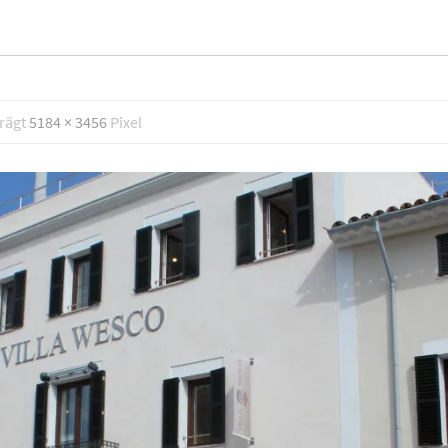
trägt
5184 × 3456
Pixel