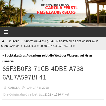
Zum
Inhalt
springen
START
EUROPA
SPEKTAKULÄRES AQUARIUM ZEIGT DIE WELT DES WASSERS AUF
GRAN CANARIA
65F3B0F3-71CB-4DBE-A738-6AE7A597BF41
« Spektakuläres Aquarium zeigt die Welt des Wassers auf Gran
Canaria
65F3B0F3-71CB-4DBE-A738-
6AE7A597BF41
CAROLA
JANUAR 8, 2018
Die Originalgröße beträgt
Pixel
2302 × 1536