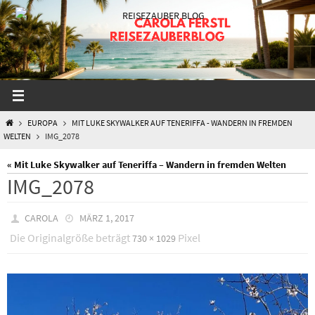
Zum
Inhalt
springen
START
EUROPA
MIT LUKE SKYWALKER AUF TENERIFFA - WANDERN IN FREMDEN
WELTEN
IMG_2078
« Mit Luke Skywalker auf Teneriffa – Wandern in fremden Welten
IMG_2078
CAROLA
MÄRZ 1, 2017
Die Originalgröße beträgt
Pixel
730 × 1029