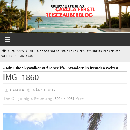
Zum
Inhalt
springen
START
EUROPA
MIT LUKE SKYWALKER AUF TENERIFFA - WANDERN IN FREMDEN
WELTEN
IMG_1860
« Mit Luke Skywalker auf Teneriffa – Wandern in fremden Welten
IMG_1860
CAROLA
MÄRZ 1, 2017
Die Originalgröße beträgt
Pixel
3024 × 4031