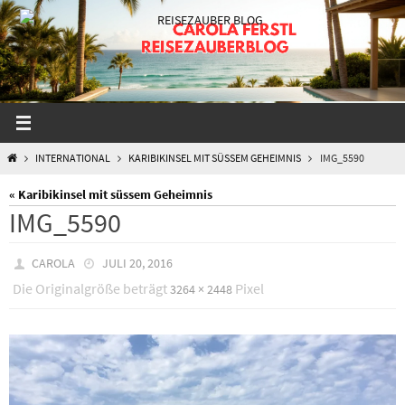
Zum
Inhalt
springen
START
INTERNATIONAL
KARIBIKINSEL MIT SÜSSEM GEHEIMNIS
IMG_5590
« Karibikinsel mit süssem Geheimnis
IMG_5590
CAROLA
JULI 20, 2016
Die Originalgröße beträgt
Pixel
3264 × 2448