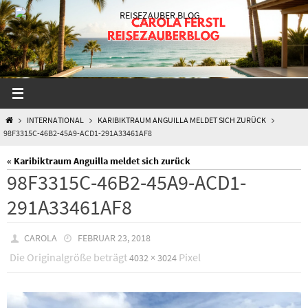
Zum
Inhalt
springen
START
INTERNATIONAL
KARIBIKTRAUM ANGUILLA MELDET SICH ZURÜCK
98F3315C-46B2-45A9-ACD1-291A33461AF8
« Karibiktraum Anguilla meldet sich zurück
98F3315C-46B2-45A9-ACD1-
291A33461AF8
CAROLA
FEBRUAR 23, 2018
Die Originalgröße beträgt
Pixel
4032 × 3024