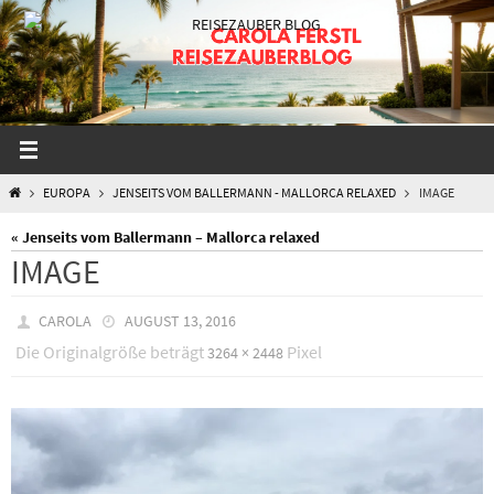
Zum
Inhalt
springen
START
EUROPA
JENSEITS VOM BALLERMANN - MALLORCA RELAXED
IMAGE
« Jenseits vom Ballermann – Mallorca relaxed
IMAGE
CAROLA
AUGUST 13, 2016
Die Originalgröße beträgt
Pixel
3264 × 2448