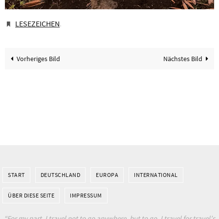
LESEZEICHEN
.
Vorheriges Bild
Nächstes Bild
START
DEUTSCHLAND
EUROPA
INTERNATIONAL
ÜBER DIESE SEITE
IMPRESSUM
“For my part, I travel not to go anywhere, but to go. I travel for travel’s