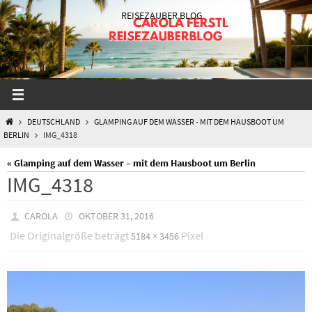
Zum
Inhalt
springen
START
DEUTSCHLAND
GLAMPING AUF DEM WASSER - MIT DEM HAUSBOOT UM
BERLIN
IMG_4318
« Glamping auf dem Wasser – mit dem Hausboot um Berlin
IMG_4318
CAROLA
OKTOBER 31, 2016
Die Originalgröße beträgt
Pixel
5184 × 3456