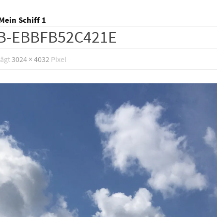
Mein Schiff 1
8B-EBBFB52C421E
rägt
3024 × 4032
Pixel