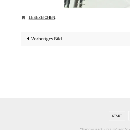
LESEZEICHEN
.
Vorheriges Bild
START
“For my part, I travel not to 