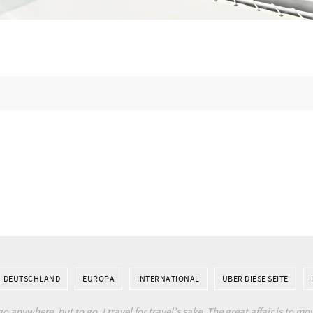
DEUTSCHLAND
EUROPA
INTERNATIONAL
ÜBER DIESE SEITE
go anywhere, but to go. I travel for travel’s sake. The great affair is to mov