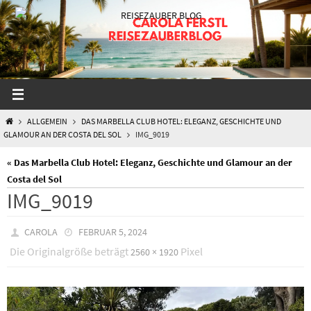
Zum
Inhalt
springen
START
ALLGEMEIN
DAS MARBELLA CLUB HOTEL: ELEGANZ, GESCHICHTE UND
GLAMOUR AN DER COSTA DEL SOL
IMG_9019
« Das Marbella Club Hotel: Eleganz, Geschichte und Glamour an der
Costa del Sol
IMG_9019
CAROLA
FEBRUAR 5, 2024
Die Originalgröße beträgt
Pixel
2560 × 1920