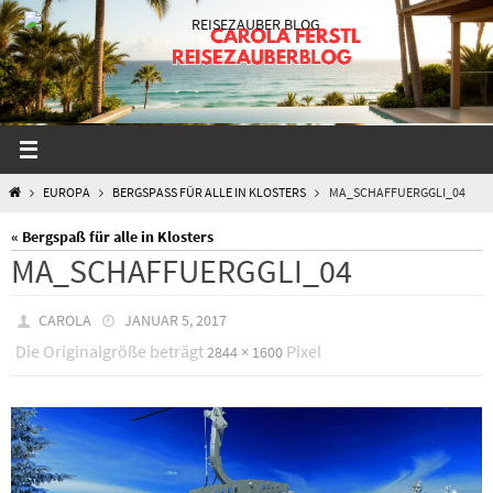
Zum
Inhalt
springen
START
EUROPA
BERGSPASS FÜR ALLE IN KLOSTERS
MA_SCHAFFUERGGLI_04
« Bergspaß für alle in Klosters
MA_SCHAFFUERGGLI_04
CAROLA
JANUAR 5, 2017
Die Originalgröße beträgt
Pixel
2844 × 1600