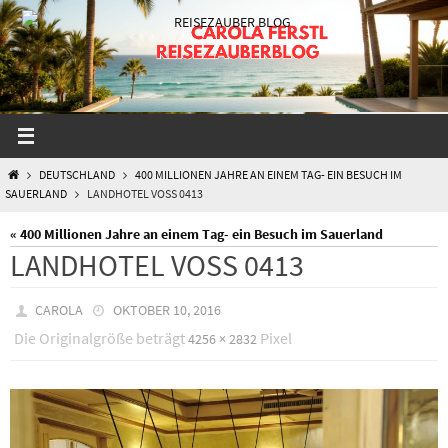
Zum
Inhalt
springen
START
DEUTSCHLAND
400 MILLIONEN JAHRE AN EINEM TAG- EIN BESUCH IM
SAUERLAND
LANDHOTEL VOSS 0413
« 400 Millionen Jahre an einem Tag- ein Besuch im Sauerland
LANDHOTEL VOSS 0413
CAROLA
OKTOBER 10, 2016
Die Originalgröße beträgt
Pixel
4256 × 2832