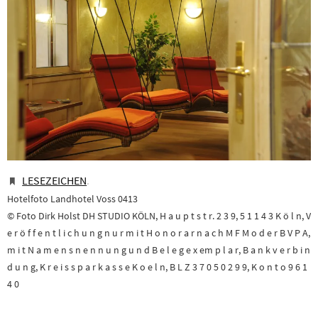
LESEZEICHEN
.
Hotelfoto Landhotel Voss 0413
© Foto Dirk Holst DH STUDIO KÖLN, H a u p t s t r. 2 3 9, 5 1 1 4 3 K ö l n, V
e r ö f f e n t l i c h u n g n u r m i t H o n o r a r n a c h M F M o d e r B V P A,
m i t N a m e n s n e n n u n g u n d B e l e g e x em p l a r, B a n k v e r b i n
d u n g, K r e i s s p a r k a s s e K o e l n, B L Z 3 7 0 5 0 2 9 9, K o n t o 9 6 1
4 0